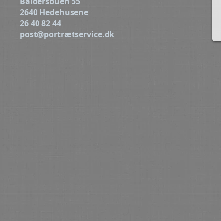
Baldersbuen 55
2640 Hedehusene
26 40 82 44
post@portrætservice.dk